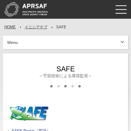
HOME
イニシアチブ
SAFE
Menu
SAFE
～宇宙技術による環境監視～
SAFE Portal（英語）