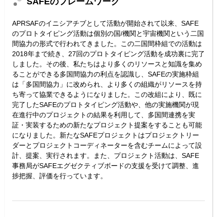
SAFEのフレームワーク
APRSAFのイニシアチブとして活動が開始されて以来、SAFE
のプロトタイピング活動は個別の国/機関と宇宙機関という二国
間協力の形式で行われてきました。この二国間枠組での活動は
2018年まで続き、27回のプロトタイピング活動を成功裏に完了
しました。その後、私たちはより多くのリソースと知識を集め
ることができる多国間協力の利点を認識し、SAFEの実施枠組
は「多国間協力」に改められ、より多くの組織がリソースを持
ち寄って協業できるようになりました。この改組により、既に
完了したSAFEのプロトタイピング活動や、他の実施機関が現
在進行中のプロジェクトの結果を利用して、多国間連携を実
証・実装するための新たなプロジェクト提案をすることも可能
になりました。新たなSAFEプロジェクトはプロジェクトリー
ダーとプロジェクトコーディネーターを含むチームによって設
計、提案、実行されます。また、プロジェクト活動は、SAFE
事務局がSAFEエグゼクティブボードの支援を受けて調整、進
捗把握、評価を行っています。