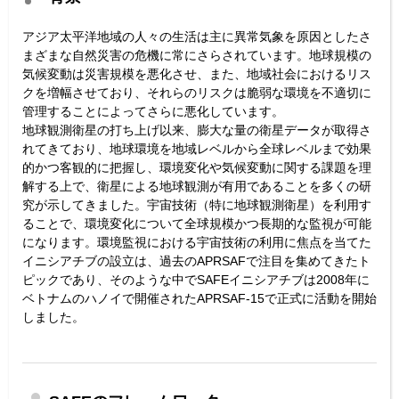
アジア太平洋地域の人々の生活は主に異常気象を原因としたさ
まざまな自然災害の危機に常にさらされています。地球規模の
気候変動は災害規模を悪化させ、また、地域社会におけるリス
クを増幅させており、それらのリスクは脆弱な環境を不適切に
管理することによってさらに悪化しています。
地球観測衛星の打ち上げ以来、膨大な量の衛星データが取得さ
れてきており、地球環境を地域レベルから全球レベルまで効果
的かつ客観的に把握し、環境変化や気候変動に関する課題を理
解する上で、衛星による地球観測が有用であることを多くの研
究が示してきました。宇宙技術（特に地球観測衛星）を利用す
ることで、環境変化について全球規模かつ長期的な監視が可能
になります。環境監視における宇宙技術の利用に焦点を当てた
イニシアチブの設立は、過去のAPRSAFで注目を集めてきたト
ピックであり、そのような中でSAFEイニシアチブは2008年に
ベトナムのハノイで開催されたAPRSAF-15で正式に活動を開始
しました。